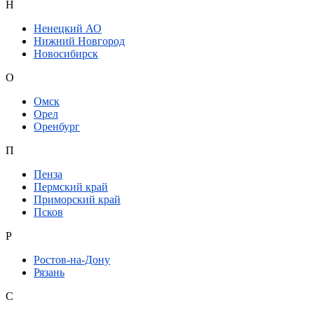
Н
Ненецкий АО
Нижний Новгород
Новосибирск
О
Омск
Орел
Оренбург
П
Пенза
Пермский край
Приморский край
Псков
Р
Ростов-на-Дону
Рязань
С