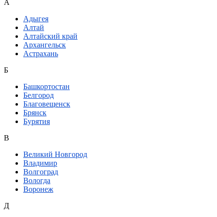
А
Адыгея
Алтай
Алтайский край
Архангельск
Астрахань
Б
Башкортостан
Белгород
Благовещенск
Брянск
Бурятия
В
Великий Новгород
Владимир
Волгоград
Вологда
Воронеж
Д