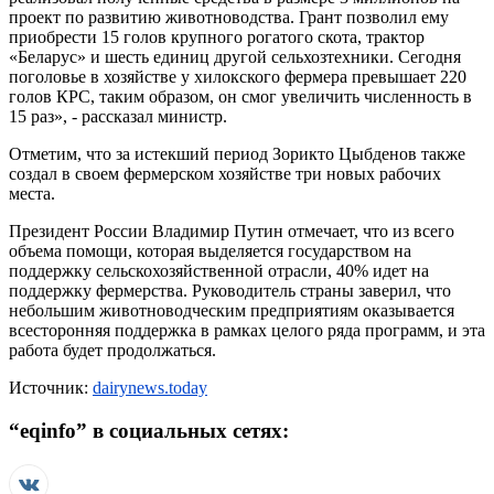
проект по развитию животноводства. Грант позволил ему
приобрести 15 голов крупного рогатого скота, трактор
«Беларус» и шесть единиц другой сельхозтехники. Сегодня
поголовье в хозяйстве у хилокского фермера превышает 220
голов КРС, таким образом, он смог увеличить численность в
15 раз», - рассказал министр.
Отметим, что за истекший период Зорикто Цыбденов также
создал в своем фермерском хозяйстве три новых рабочих
места.
Президент России Владимир Путин отмечает, что из всего
объема помощи, которая выделяется государством на
поддержку сельскохозяйственной отрасли, 40% идет на
поддержку фермерства. Руководитель страны заверил, что
небольшим животноводческим предприятиям оказывается
всесторонняя поддержка в рамках целого ряда программ, и эта
работа будет продолжаться.
Источник:
dairynews.today
“
eqinfo
” в социальных сетях: