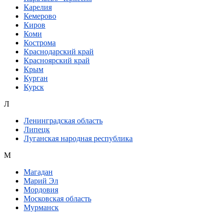
Карелия
Кемерово
Киров
Коми
Кострома
Краснодарский край
Красноярский край
Крым
Курган
Курск
Л
Ленинградская область
Липецк
Луганская народная республика
М
Магадан
Марий Эл
Мордовия
Московская область
Мурманск