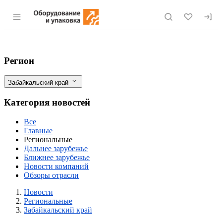
Раздел навигации по сайту eqinfo.ru
Средства гранта позволили фермеру из 
Фильтры
Регион
Забайкальский край
Категория новостей
Все
Главные
Региональные
Дальнее зарубежье
Ближнее зарубежье
Новости компаний
Обзоры отрасли
Новости
Разделы
Новости
Региональные
Забайкальский край