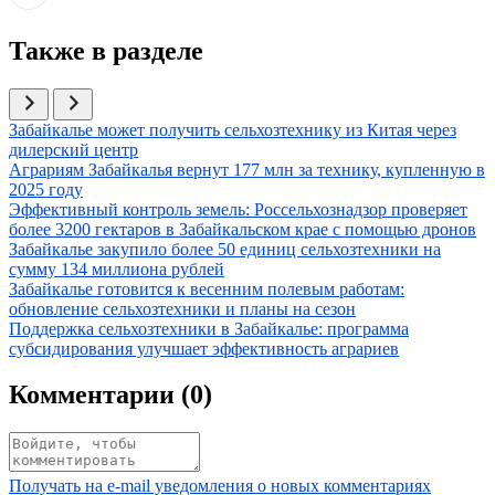
Также в разделе
Иллюстрация новости
Забайкалье может получить сельхозтехнику из Китая через
дилерский центр
Иллюстрация новости
Аграриям Забайкалья вернут 177 млн за технику, купленную в
2025 году
Иллюстрация новости
Эффективный контроль земель: Россельхознадзор проверяет
более 3200 гектаров в Забайкальском крае с помощью дронов
Иллюстрация новости
Забайкалье закупило более 50 единиц сельхозтехники на
сумму 134 миллиона рублей
Иллюстрация новости
Забайкалье готовится к весенним полевым работам:
обновление сельхозтехники и планы на сезон
Иллюстрация новости
Поддержка сельхозтехники в Забайкалье: программа
субсидирования улучшает эффективность аграриев
Комментарии (
0
)
Получать на e‑mail уведомления о новых комментариях