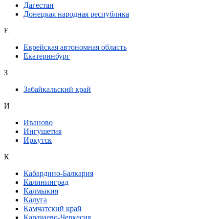
Дагестан
Донецкая народная республика
Е
Еврейская автономная область
Екатеринбург
З
Забайкальский край
И
Иваново
Ингушетия
Иркутск
К
Кабардино-Балкария
Калининград
Калмыкия
Калуга
Камчатский край
Карачаево-Черкесия