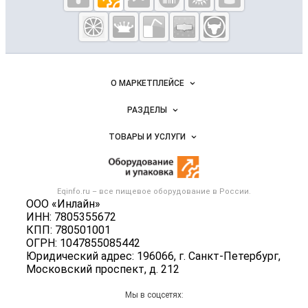
Eqinfo.ru —
пищевое
оборудование
и упаковка
Важные разделы и контакты
Навигация по сайту
О МАРКЕТПЛЕЙСЕ
Новости Eqinfo.ru
РАЗДЕЛЫ
Услуги и цены
Объявления
ТОВАРЫ И УСЛУГИ
Размещение рекламы
Новости рынка
Оборудование для пищепрома
Публичная оферта
Вакансии
Тара и упаковка
Контактная информация
Блог
Eqinfo.ru – все
пищевое оборудование
в России.
Б/у оборудование
Политика обработки персональных данных
ООО «Инлайн»
Вакансии
ИНН: 7805355672
Для СМИ
КПП: 780501001
Информация о компаниях
ОГРН: 1047855085442
Добавить объявление
Юридический адрес: 196066, г. Санкт-Петербург,
Московский проспект, д. 212
Карта объявлений
Мы в соцсетях: