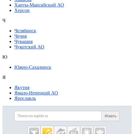
Ханты-Мансийский АО
Херсон
Ч
Челябинск
Чечня
Чувашия
Чукотский АО
Ю
Южно-Сахалинск
Я
Якутия
Ямало-Ненецкий АО
Ярославль
Дополнительная информация
Поиск по сайту и ссылк
Искать
Cсылки на полезные проекты