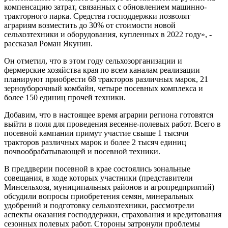
компенсацию затрат, связанных с обновлением машинно-
тракторного парка. Средства господдержки позволят
аграриям возместить до 30% от стоимости новой
сельхозтехники и оборудования, купленных в 2022 году», -
рассказал Роман Якунин.
Он отметил, что в этом году сельхозорганизации и
фермерские хозяйства края по всем каналам реализации
планируют приобрести 68 тракторов различных марок, 21
зерноуборочный комбайн, четыре посевных комплекса и
более 150 единиц прочей техники.
Добавим, что в настоящее время аграрии региона готовятся
выйти в поля для проведения весенне-полевых работ. Всего в
посевной кампании примут участие свыше 1 тысячи
тракторов различных марок и более 2 тысяч единиц
почвообрабатывающей и посевной техники.
В преддверии посевной в крае состоялись зональные
совещания, в ходе которых участники (представители
Минсельхоза, муниципальных районов и агропредприятий)
обсудили вопросы приобретения семян, минеральных
удобрений и подготовку сельхозтехники, рассмотрели
аспекты оказания господдержки, страхования и кредитования
сезонных полевых работ. Стороны затронули проблемы