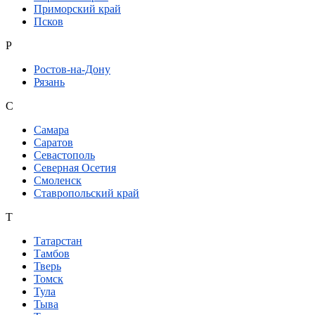
Приморский край
Псков
Р
Ростов-на-Дону
Рязань
С
Самара
Саратов
Севастополь
Северная Осетия
Смоленск
Ставропольский край
Т
Татарстан
Тамбов
Тверь
Томск
Тула
Тыва