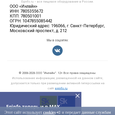
Блог
Eqinfo.ru – все
пищевое оборудование
в России.
Б/у оборудование
Политика обработки персональных данных
ООО «Инлайн»
Вакансии
ИНН: 7805355672
Для СМИ
КПП: 780501001
Информация о компаниях
ОГРН: 1047855085442
Добавить объявление
Юридический адрес: 196066, г. Санкт-Петербург,
Московский проспект, д. 212
Карта объявлений
Мы в соцсетях:
Счетчики, авторское право, логотипы
© 2006‑2026 ООО “Инлайн”. 12+ Все права защищены.
Использование информации, размещенной на данном сайте,
допускается только при размещении активной гиперссылки на
сайт
eqinfo.ru
Eqinfo теперь и в MAX
Этот сайт использует
cookies
и передает данные службам