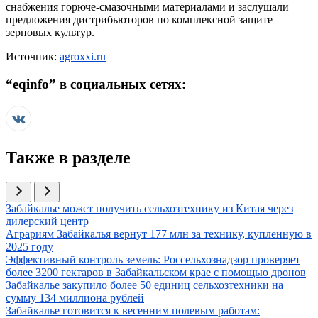
снабжения горюче-смазочными материалами и заслушали
предложения дистрибьюторов по комплексной защите
зерновых культур.
Источник:
agroxxi.ru
“
eqinfo
” в социальных сетях:
Также в разделе
Иллюстрация новости
Забайкалье может получить сельхозтехнику из Китая через
дилерский центр
Иллюстрация новости
Аграриям Забайкалья вернут 177 млн за технику, купленную в
2025 году
Иллюстрация новости
Эффективный контроль земель: Россельхознадзор проверяет
более 3200 гектаров в Забайкальском крае с помощью дронов
Иллюстрация новости
Забайкалье закупило более 50 единиц сельхозтехники на
сумму 134 миллиона рублей
Иллюстрация новости
Забайкалье готовится к весенним полевым работам: