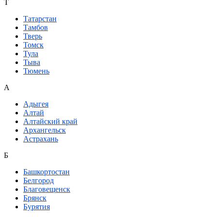
Т
Татарстан
Тамбов
Тверь
Томск
Тула
Тыва
Тюмень
А
Адыгея
Алтай
Алтайский край
Архангельск
Астрахань
Б
Башкортостан
Белгород
Благовещенск
Брянск
Бурятия