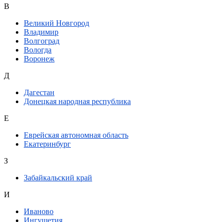
В
Великий Новгород
Владимир
Волгоград
Вологда
Воронеж
Д
Дагестан
Донецкая народная республика
Е
Еврейская автономная область
Екатеринбург
З
Забайкальский край
И
Иваново
Ингушетия