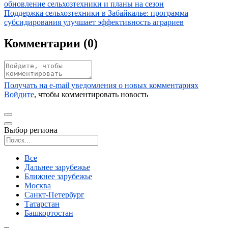
обновление сельхозтехники и планы на сезон
Иллюстрация новости
Поддержка сельхозтехники в Забайкалье: программа
субсидирования улучшает эффективность аграриев
Комментарии (
0
)
Получать на e‑mail уведомления о новых комментариях
Войдите
, чтобы комментировать новость
Выбор региона
Поиск региона
Все
Дальнее зарубежье
Ближнее зарубежье
Москва
Санкт-Петербург
Татарстан
Башкортостан