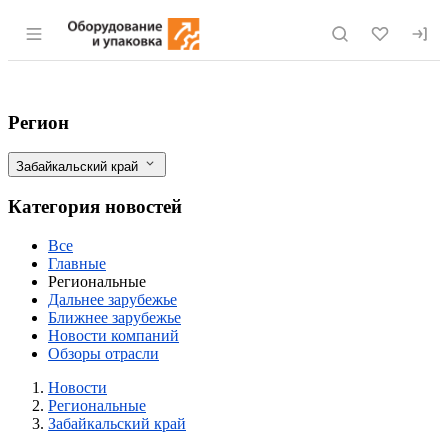
Раздел навигации по сайту eqinfo.ru
Хозяйствам Забайкалья компенсируют 1
Фильтры
Регион
Забайкальский край
Категория новостей
Все
Главные
Региональные
Дальнее зарубежье
Ближнее зарубежье
Новости компаний
Обзоры отрасли
Новости
Разделы
Новости
Региональные
Забайкальский край