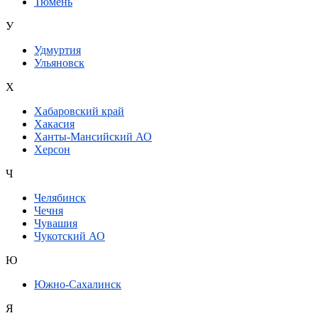
Тюмень
У
Удмуртия
Ульяновск
Х
Хабаровский край
Хакасия
Ханты-Мансийский АО
Херсон
Ч
Челябинск
Чечня
Чувашия
Чукотский АО
Ю
Южно-Сахалинск
Я