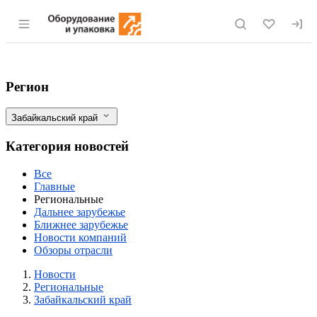
Раздел навигации по сайту eqinfo.ru
Забайкальские аграрии получили 20 мл
Фильтры
Регион
Забайкальский край
Категория новостей
Все
Главные
Региональные
Дальнее зарубежье
Ближнее зарубежье
Новости компаний
Обзоры отрасли
Новости
Разделы
Новости
Региональные
Забайкальский край