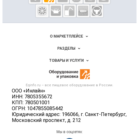
Eqinfo.ru —
пищевое
оборудование
и упаковка
Важные разделы и контакты
Навигация по сайту
О МАРКЕТПЛЕЙСЕ
Новости Eqinfo.ru
РАЗДЕЛЫ
Услуги и цены
Объявления
ТОВАРЫ И УСЛУГИ
Размещение рекламы
Новости рынка
Оборудование для пищепрома
Публичная оферта
Вакансии
Тара и упаковка
Контактная информация
Блог
Eqinfo.ru – все
пищевое оборудование
в России.
Б/у оборудование
Политика обработки персональных данных
ООО «Инлайн»
Вакансии
ИНН: 7805355672
Для СМИ
КПП: 780501001
Информация о компаниях
ОГРН: 1047855085442
Добавить объявление
Юридический адрес: 196066, г. Санкт-Петербург,
Московский проспект, д. 212
Карта объявлений
Мы в соцсетях: