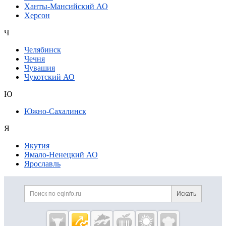
Ханты-Мансийский АО
Херсон
Ч
Челябинск
Чечня
Чувашия
Чукотский АО
Ю
Южно-Сахалинск
Я
Якутия
Ямало-Ненецкий АО
Ярославль
Дополнительная информация
Поиск по сайту и ссылк
Искать
Cсылки на полезные проекты