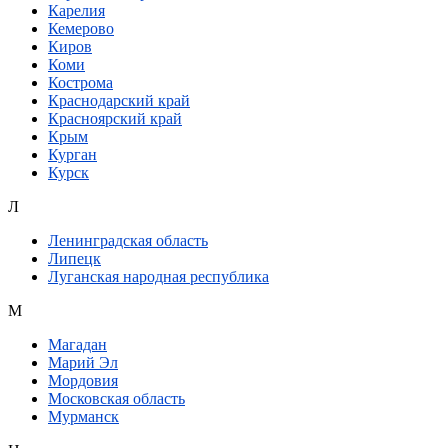
Карелия
Кемерово
Киров
Коми
Кострома
Краснодарский край
Красноярский край
Крым
Курган
Курск
Л
Ленинградская область
Липецк
Луганская народная республика
М
Магадан
Марий Эл
Мордовия
Московская область
Мурманск