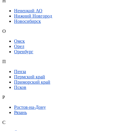
Н
Ненецкий АО
Нижний Новгород
Новосибирск
О
Омск
Орел
Оренбург
П
Пенза
Пермский край
Приморский край
Псков
Р
Ростов-на-Дону
Рязань
С