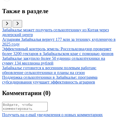
Также в разделе
Иллюстрация новости
Забайкалье может получить сельхозтехнику из Китая через
дилерский центр
Иллюстрация новости
Аграриям Забайкалья вернут 177 млн за технику, купленную в
2025 году
Иллюстрация новости
Эффективный контроль земель: Россельхознадзор проверяет
более 3200 гектаров в Забайкальском крае с помощью дронов
Иллюстрация новости
Забайкалье закупило более 50 единиц сельхозтехники на
сумму 134 миллиона рублей
Иллюстрация новости
Забайкалье готовится к весенним полевым работам:
обновление сельхозтехники и планы на сезон
Иллюстрация новости
Поддержка сельхозтехники в Забайкалье: программа
субсидирования улучшает эффективность аграриев
Комментарии (
0
)
Получать на e‑mail уведомления о новых комментариях